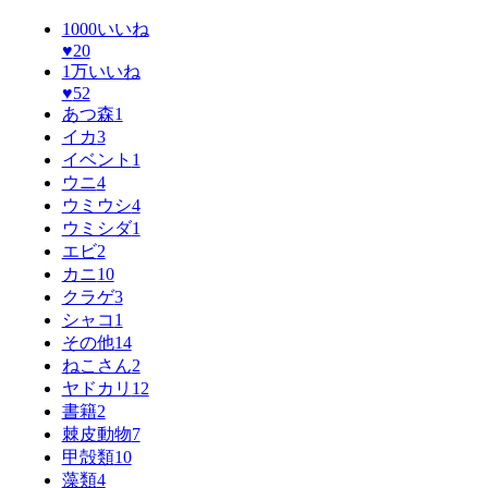
1000いいね
♥
20
1万いいね
♥
52
あつ森
1
イカ
3
イベント
1
ウニ
4
ウミウシ
4
ウミシダ
1
エビ
2
カニ
10
クラゲ
3
シャコ
1
その他
14
ねこさん
2
ヤドカリ
12
書籍
2
棘皮動物
7
甲殻類
10
藻類
4