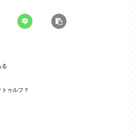
ある
クトゥルフ？