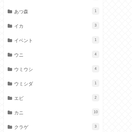
あつ森
1
イカ
3
イベント
1
ウニ
4
ウミウシ
4
ウミシダ
1
エビ
2
カニ
10
クラゲ
3