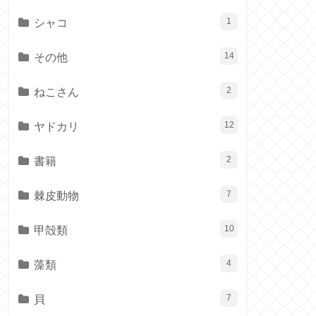
シャコ
1
その他
14
ねこさん
2
ヤドカリ
12
書籍
2
棘皮動物
7
甲殻類
10
藻類
4
貝
7