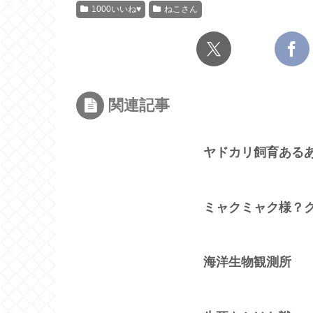
1000いいね♥
ねこさん
関連記事
ヤドカリ飼育ある
ミャクミャク様？
海洋生物観測所