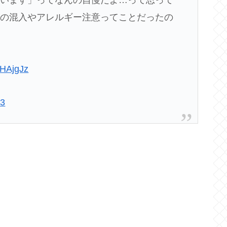
がいます」ってなんの自慢だよ…って思って
毛の混入やアレルギー注意ってことだったの
fHAjgJz
23