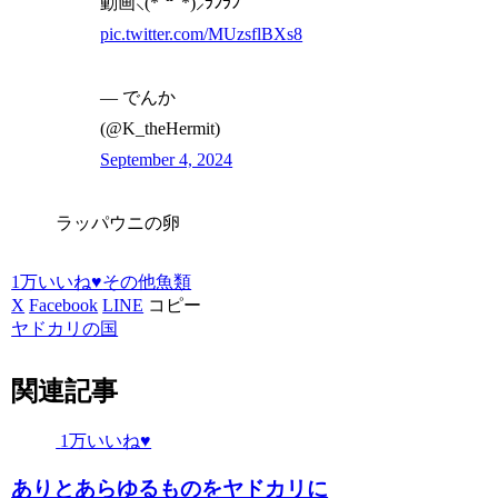
動画⸜(*˙꒳˙*)⸝ﾗﾝﾗﾝ
pic.twitter.com/MUzsflBXs8
— でんか
(@K_theHermit)
September 4, 2024
ラッパウニの卵
1万いいね♥
その他
魚類
X
Facebook
LINE
コピー
ヤドカリの国
関連記事
1万いいね♥
ありとあらゆるものをヤドカリに