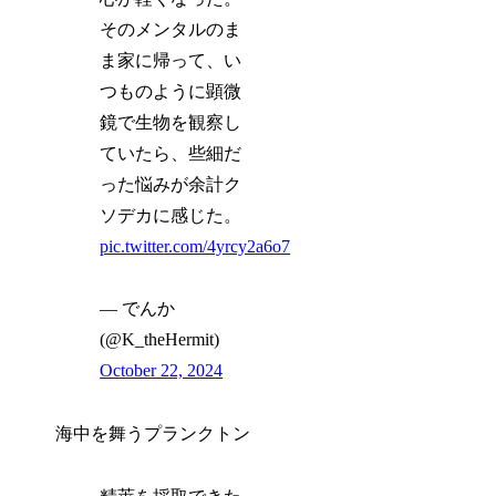
そのメンタルのま
ま家に帰って、い
つものように顕微
鏡で生物を観察し
ていたら、些細だ
った悩みが余計ク
ソデカに感じた。
pic.twitter.com/4yrcy2a6o7
— でんか
(@K_theHermit)
October 22, 2024
海中を舞うプランクトン