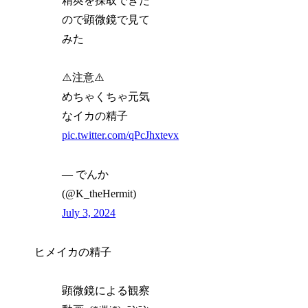
精莢を採取できた
ので顕微鏡で見て
みた
⚠️注意⚠️
めちゃくちゃ元気
なイカの精子
pic.twitter.com/qPcJhxtevx
— でんか
(@K_theHermit)
July 3, 2024
ヒメイカの精子
顕微鏡による観察