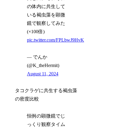
の体内に共生して
いる褐虫藻を顕微
鏡で観察してみた
(×100倍)
pic.twitter.com/FPLbwJ9HvK
— でんか
(@K_theHermit)
August 11, 2024
タコクラゲに共生する褐虫藻
の密度比較
恒例の顕微鏡でじ
っくり観察タイム