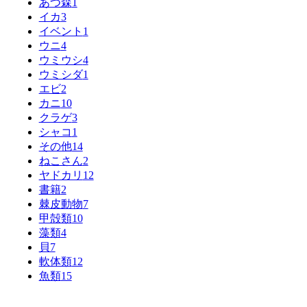
あつ森
1
イカ
3
イベント
1
ウニ
4
ウミウシ
4
ウミシダ
1
エビ
2
カニ
10
クラゲ
3
シャコ
1
その他
14
ねこさん
2
ヤドカリ
12
書籍
2
棘皮動物
7
甲殻類
10
藻類
4
貝
7
軟体類
12
魚類
15