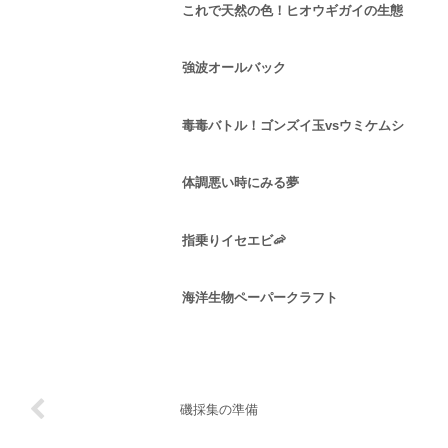
これで天然の色！ヒオウギガイの生態
強波オールバック
毒毒バトル！ゴンズイ玉vsウミケムシ
体調悪い時にみる夢
指乗りイセエビ🦐
海洋生物ペーパークラフト
磯採集の準備