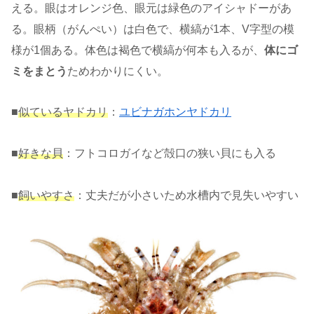
える。眼はオレンジ色、眼元は緑色のアイシャドーがあ
る。眼柄（がんぺい）は白色で、横縞が1本、V字型の模
様が1個ある。体色は褐色で横縞が何本も入るが、
体にゴ
ミをまとう
ためわかりにくい。
■
似ているヤドカリ
：
ユビナガホンヤドカリ
■
好きな貝
：フトコロガイなど殻口の狭い貝にも入る
■
飼いやすさ
：丈夫だが小さいため水槽内で見失いやすい