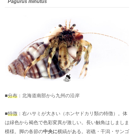
Pagurus minutus
■
分布
：北海道南部から九州の沿岸
■
特徴
：右ハサミが大きい（ホンヤドカリ類の特徴）。体
は緑色から褐色で色彩変異が激しい。長い触角はしましま
模様。脚の各節の
中央に
横縞がある。岩礁・干潟・サンゴ