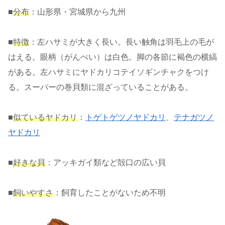
■
分布
：山形県・宮城県から九州
■
特徴
：左ハサミが大きく長い。長い触角は羽毛上の毛が
はえる。眼柄（がんぺい）は白色。脚の各節に褐色の横縞
がある。左ハサミにヤドカリコテイソギンチャクをつけ
る。スーパーの巻貝類に混ざっていることがある。
■
似ているヤドカリ
：
トゲトゲツノヤドカリ
、
テナガツノ
ヤドカリ
■
好きな貝
：アッキガイ類など殻口の広い貝
■
飼いやすさ
：飼育したことがないため不明