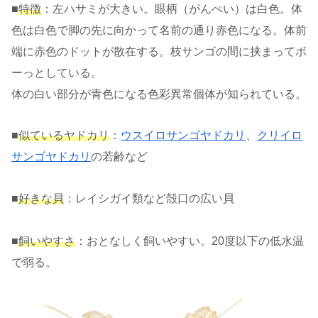
■
特徴
：左ハサミが大きい。眼柄（がんぺい）は白色。体
色は白色で脚の先に向かって名前の通り赤色になる。体前
端に赤色のドットが散在する。枝サンゴの間に挟まってボ
ーっとしている。
体の白い部分が青色になる色彩異常個体が知られている。
■
似ているヤドカリ
：
ウスイロサンゴヤドカリ
、
クリイロ
サンゴヤドカリ
の若齢など
■
好きな貝
：レイシガイ類など殻口の広い貝
■
飼いやすさ
：おとなしく飼いやすい。20度以下の低水温
で弱る。